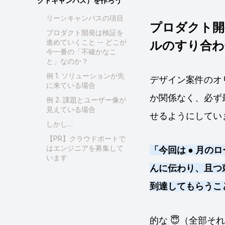
クトキャンバス）を作ろう
リーンキャンバスの項目
プロダクト開
プロダクト開発は検証を
進めていくこと -- どこが
ルのすり合わ
今一番の「不確かなこ
と」なのか？
例 1. ソリューションが先
デザイン案件のオ
に来ている場合
か関係なく、必ず
例 2. 課題とユーザー像が
見えている場合
せるようにしてい
しかし…
【PR】クラウドポートで
はエンジニアを募集して
「今回は ● 月
います
んに伝わり、且つ刺
到達してもらうこ
的な 😇（全部そ